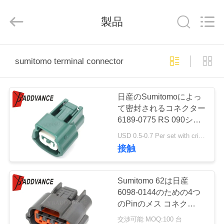
ラ
イ
製品
ヤ
ー.
Copyright
©
2019
家
-
2026
sumitomo terminal connector
Xi'An
YingBao
Auto
Parts
プ
Co.,Ltd.
All
日産のSumitomoによっ
Rights
ロ
Reserved.
て密封されるコネクター
6189-0775 RS 090シリ
ダ
ーズ2 Pinのメス コネク
USD 0.5-0.7 Per set with crimp terminals MOQ:100 台
タ6918-1594
ク
接触
ト
Sumitomo 62は日産
6098-0144のための4つ
私
のPinのメス コネク
タ/Sumitomoの末端のコ
交渉可能 MOQ:100 台