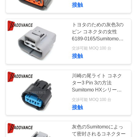
達
ネクターを密封しました
接触
に
つ
トヨタのための灰色3の
ピン コネクタの女性
い
6189-0165/Sumitomo電
気コネクター
て
交渉可能 MOQ:100 台
接触
工
川崎の尾ライト コネク
場
ター3 Pin 3の方法
Sumitomo HXシリーズ
旅
090 6189-0596 6918-
交渉可能 MOQ:100 台
1371
行
接触
品
灰色のSumitomoによっ
て密封されるコネクター