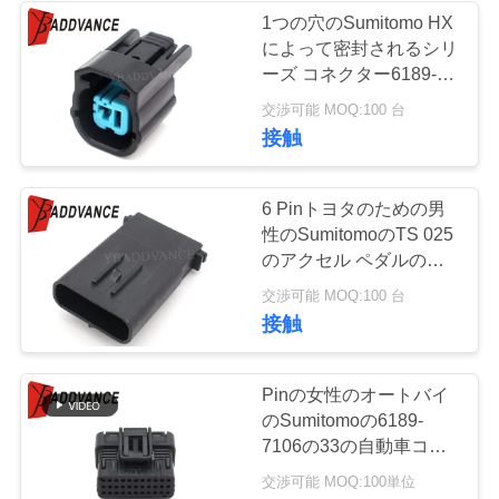
1つの穴のSumitomo HX
い
によって密封されるシリ
ーズ コネクター6189-
0591 6918-1370
引
交渉可能 MOQ:100 台
接触
用
を
6 Pinトヨタのための男
性のSumitomoのTS 025
要
のアクセル ペダルのコ
求
ネクター
交渉可能 MOQ:100 台
接触
し
な
Pinの女性のオートバイ
さ
のSumitomoの6189-
7106の33の自動車コネ
い
クターECU/ECM 025
交渉可能 MOQ:100単位