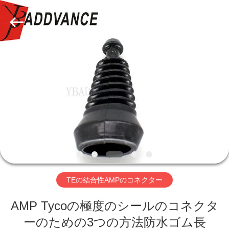
ラ
イ
ヤ
ー.
Copyright
©
2019
家
-
2026
Xi'An
YingBao
Auto
Parts
プ
Co.,Ltd.
All
Rights
ロ
Reserved.
ダ
ク
ト
TEの結合性AMPのコネクター
AMP Tycoの極度のシールのコネクタ
私
ーのための3つの方法防水ゴム長