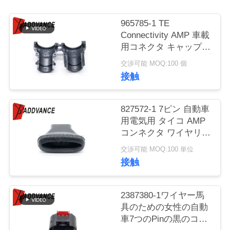
質
管
965785-1 TE
Connectivity AMP 車載
理
用コネクタ キャップカ
バー ストレートタイプ
交渉可能 MOQ:100 個
9.6mm ケーブルフード
接触
私
とファスナー
達
827572-1 7ピン 自動車
に
用電気用 タイコ AMP
コンネクタ ワイヤリン
連
グハーネスのゴムブー
交渉可能 MOQ:100 単位
ツ
絡
接触
し
2387380-1ワイヤー馬
な
具のための女性の自動
車7つのPinの黒のコネ
さ