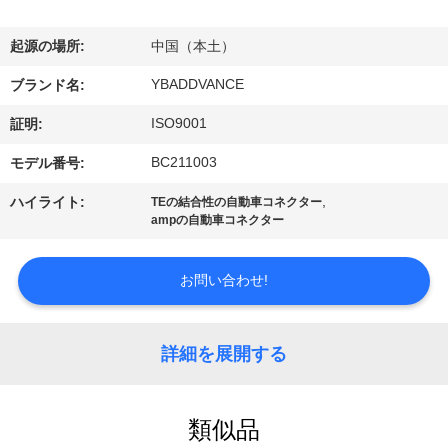
達
に
起源の場所:
中国（本土）
つ
YBADDVANCE
ブランド名:
い
ISO9001
証明:
て
BC211003
モデル番号:
,
ハイライト:
TEの結合性の自動車コネクター
ampの自動車コネクター
工
場
お問い合わせ!
旅
行
詳細を展開する
品
類似品