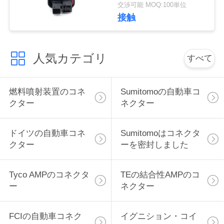
クター
交渉可能 MOQ:100単位
い
接触
引
人気カテゴリ
すべて
用
を
燃料噴射装置のコネ
Sumitomoの自動車コ
クター
ネクター
要
求
ドイツの自動車コネ
Sumitomoはコネクタ
クター
ーを密封しました
し
な
Tyco AMPのコネクタ
TEの結合性AMPのコ
ー
ネクター
さ
い
FCIの自動車コネク
イグニション・コイ