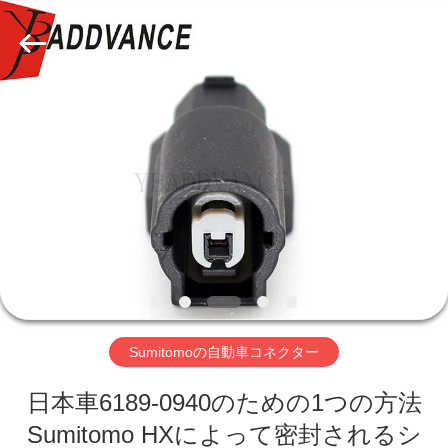
ラ
イ
ヤ
ー.
Copyright
©
2019
家
-
2026
Xi'An
YingBao
Auto
Parts
プ
Co.,Ltd.
All
Rights
ロ
Reserved.
ダ
ク
ト
Sumitomoの自動車コネクター
日本車6189-0940のための1つの方法
私
Sumitomo HXによって密封されるシ