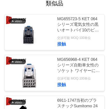
質
類似品
管
MG655723-5 KET 064
理
シリーズ電気女性の黒
いオートバイ10のピン
コネクタ
私
交渉可能 MOQ:100単位
接触
達
に
MG656968-4 KET 064
シリーズ自動車女性の
連
ソケット ワイヤーにワ
イヤー10ピン コネクタ
絡
交渉可能 MOQ:100単位
接触
し
な
6911-1747当初のプラ
スチックSumitomo 24
さ