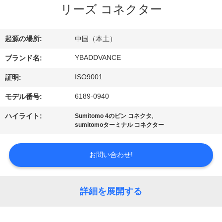
達
リーズ コネクター
に
つ
起源の場所:
中国（本土）
い
YBADDVANCE
ブランド名:
て
ISO9001
証明:
6189-0940
モデル番号:
工
,
ハイライト:
Sumitomo 4のピン コネクタ
sumitomoターミナル コネクター
場
旅
お問い合わせ!
行
詳細を展開する
品