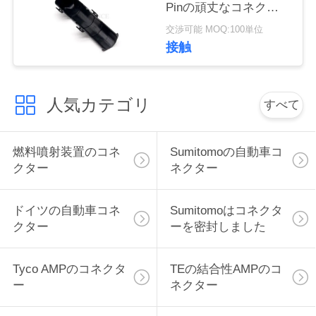
Pinの頑丈なコネクタ
い
ーの保護カバー
交渉可能 MOQ:100単位
接触
引
用
人気カテゴリ
すべて
を
燃料噴射装置のコネ
Sumitomoの自動車コ
要
クター
ネクター
求
し
ドイツの自動車コネ
Sumitomoはコネクタ
クター
ーを密封しました
な
さ
Tyco AMPのコネクタ
TEの結合性AMPのコ
ー
ネクター
い