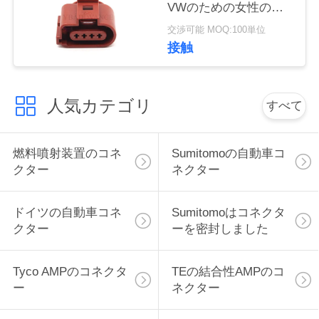
VWのための女性の自
い
動車コネクター4 Pinを
交渉可能 MOQ:100単位
密封した
接触
引
用
人気カテゴリ
すべて
を
燃料噴射装置のコネ
Sumitomoの自動車コ
要
クター
ネクター
求
し
ドイツの自動車コネ
Sumitomoはコネクタ
クター
ーを密封しました
な
さ
Tyco AMPのコネクタ
TEの結合性AMPのコ
ー
ネクター
い