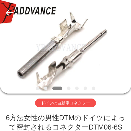
ラ
イ
ヤ
ー.
Copyright
©
2019
家
-
2026
Xi'An
YingBao
Auto
Parts
プ
Co.,Ltd.
All
Rights
ロ
Reserved.
ダ
ク
ト
ドイツの自動車コネクター
6方法女性の男性DTMのドイツによっ
私
て密封されるコネクターDTM06-6S