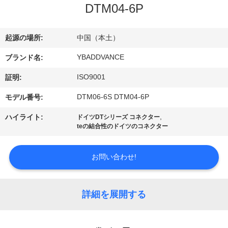
達
DTM04-6P
に
つ
起源の場所:
中国（本土）
い
YBADDVANCE
ブランド名:
ISO9001
て
証明:
DTM06-6S DTM04-6P
モデル番号:
工
,
ハイライト:
ドイツDTシリーズ コネクター
teの結合性のドイツのコネクター
場
旅
お問い合わせ!
行
詳細を展開する
品