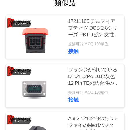
質
類似品
管
17211105 デルフィア
理
プティヴ DCS 2.8シリ
ーズ PBT 9ピン 女性ラ
イトニング FCIコネク
交渉可能 MOQ:100単位
私
タ
接触
達
に
フランジが付いている
DT04-12PA-L012灰色
連
12 Pin TEの結合性の長
方形の男性の自動車コ
絡
交渉可能 MOQ:100単位
ネクター
接触
し
な
Aptiv 12162194のデル
ファイのMetriパック
さ