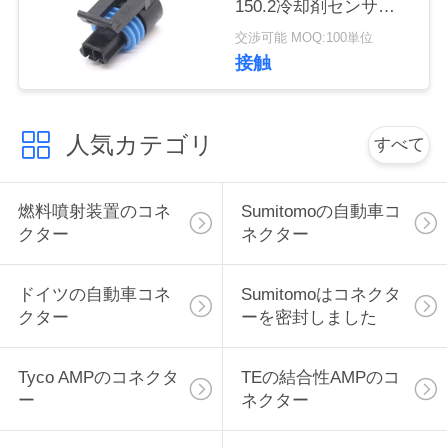
150.2冷却剤センサー
い
のためのシリーズ女性
交渉可能 MOQ:100単位
2 Pinの引きに座席コネ
接触
クター
引
用
人気カテゴリ
すべて
を
燃料噴射装置のコネ
Sumitomoの自動車コ
要
クター
ネクター
求
ドイツの自動車コネ
Sumitomoはコネクタ
し
クター
ーを密封しました
な
さ
Tyco AMPのコネクタ
TEの結合性AMPのコ
ー
ネクター
い