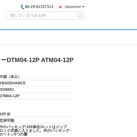
86-29-81337313
Japanese
search
04-12P ATM04-12P
中国（本土）
YBADDVANCE
ISO9001
DTM04-12P
100 台
交渉可能
中のパッキング:100単位/ロットはジップ
ロック式袋に入りました。外のパッキング:
カートン5つの層