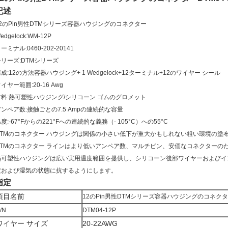
記述
12のPin男性DTMシリーズ容器ハウジングのコネクター
edgelock:WM-12P
ーミナル:0460-202-20141
シリーズ:DTMシリーズ
成:12の方法容器ハウジング+ 1 Wedgelock+12ターミナル+12のワイヤー シール
イヤー範囲:20-16 Awg
材料:熱可塑性ハウジング/シリコーン ゴムのグロメット
アンペア数:接触ごとの7.5 Ampの連続的な容量
度:-67°Fからの221°Fへの連続的な義務（- 105°C）への55°C
DTMのコネクター ハウジングは関係の小さい低下が重大かもしれない粗い環境の塗
DTMのコネクター ラインはより低いアンペア数、マルチピン、安価なコネクターの
熱可塑性ハウジングは広い実用温度範囲を提供し、シリコーン後部ワイヤーおよびイ
度および湿気の状態に抗するようにします。
指定
項目名前
12のPin男性DTMシリーズ容器ハウジングのコネクターD
/N
DTM04-12P
ワイヤー サイズ
20-22AWG