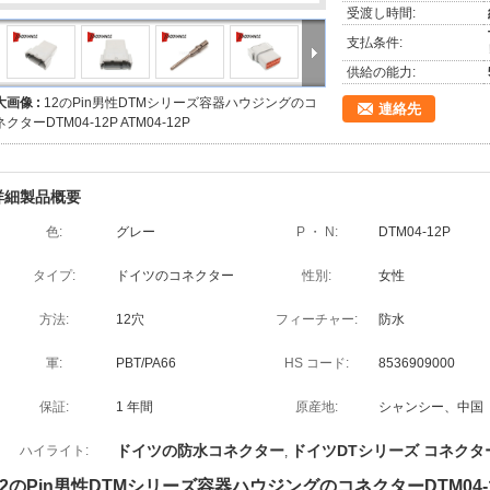
受渡し時間:
支払条件:
供給の能力:
大画像 :
12のPin男性DTMシリーズ容器ハウジングのコ
連絡先
ネクターDTM04-12P ATM04-12P
詳細製品概要
色:
グレー
P ・ N:
DTM04-12P
タイプ:
ドイツのコネクター
性別:
女性
方法:
12穴
フィーチャー:
防水
軍:
PBT/PA66
HS コード:
8536909000
保証:
1 年間
原産地:
シャンシー、中国
ドイツの防水コネクター
ドイツDTシリーズ コネクタ
ハイライト:
,
12のPin男性DTMシリーズ容器ハウジングのコネクターDTM04-