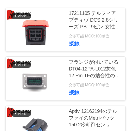
質
管
17211105 デルフィア
プティヴ DCS 2.8シリ
理
ーズ PBT 9ピン 女性ラ
イトニング FCIコネク
交渉可能 MOQ:100単位
タ
接触
私
達
フランジが付いている
に
DT04-12PA-L012灰色
12 Pin TEの結合性の長
連
方形の男性の自動車コ
交渉可能 MOQ:100単位
ネクター
絡
接触
し
Aptiv 12162194のデル
な
ファイのMetriパック
150.2冷却剤センサー
さ