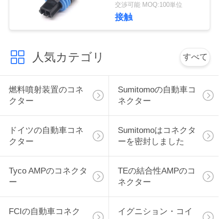
のためのシリーズ女性
交渉可能 MOQ:100単位
2 Pinの引きに座席コネ
い
接触
クター
引
人気カテゴリ
すべて
用
を
燃料噴射装置のコネ
Sumitomoの自動車コ
クター
ネクター
要
求
ドイツの自動車コネ
Sumitomoはコネクタ
クター
ーを密封しました
し
な
Tyco AMPのコネクタ
TEの結合性AMPのコ
ー
ネクター
さ
い
FCIの自動車コネク
イグニション・コイ