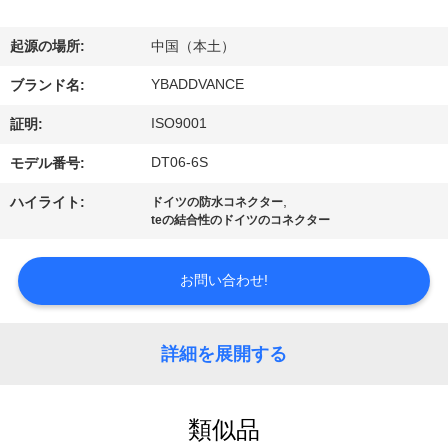
達
に
起源の場所:
中国（本土）
つ
YBADDVANCE
ブランド名:
い
ISO9001
証明:
て
DT06-6S
モデル番号:
,
ハイライト:
ドイツの防水コネクター
teの結合性のドイツのコネクター
工
場
お問い合わせ!
旅
行
詳細を展開する
品
類似品