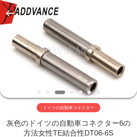
ラ
イ
ヤ
ー.
Copyright
©
2019
家
-
2026
Xi'An
YingBao
Auto
Parts
プ
Co.,Ltd.
All
Rights
ロ
Reserved.
ダ
ク
ト
ドイツの自動車コネクター
灰色のドイツの自動車コネクター6の
私
方法女性TE結合性DT06-6S