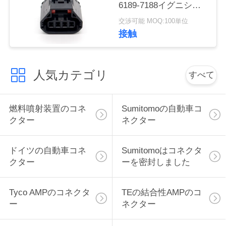
6189-7188イグニショ
い
ン・コイルのコネクタ
交渉可能 MOQ:100単位
ーを密封した
接触
引
用
人気カテゴリ
すべて
を
燃料噴射装置のコネ
Sumitomoの自動車コ
要
クター
ネクター
求
し
ドイツの自動車コネ
Sumitomoはコネクタ
クター
ーを密封しました
な
さ
Tyco AMPのコネクタ
TEの結合性AMPのコ
ー
ネクター
い