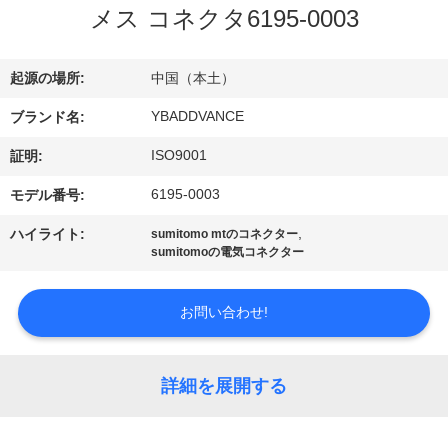
達
メス コネクタ6195-0003
に
つ
起源の場所:
中国（本土）
い
YBADDVANCE
ブランド名:
て
ISO9001
証明:
6195-0003
モデル番号:
工
,
ハイライト:
sumitomo mtのコネクター
sumitomoの電気コネクター
場
旅
お問い合わせ!
行
詳細を展開する
品