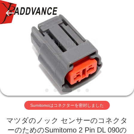
ラ
イ
ヤ
ー.
Copyright
©
2019
家
-
2026
Xi'An
YingBao
Auto
Parts
プ
Co.,Ltd.
All
Rights
ロ
Reserved.
ダ
ク
ト
Sumitomoはコネクターを密封しました
マツダのノック センサーのコネクタ
私
ーのためのSumitomo 2 Pin DL 090の