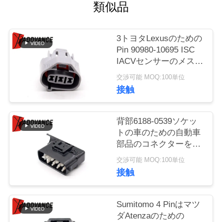
質
類似品
管
3トヨタLexusのための
理
Pin 90980-10695 ISC
IACVセンサーのメス
コネクタ
私
交渉可能 MOQ:100単位
接触
達
に
背部6188-0539ソケッ
トの車のための自動車
連
部品のコネクターを持
つ黒24 Pinの男性
絡
交渉可能 MOQ:100単位
接触
し
な
Sumitomo 4 Pinはマツ
ダAtenzaのための
さ