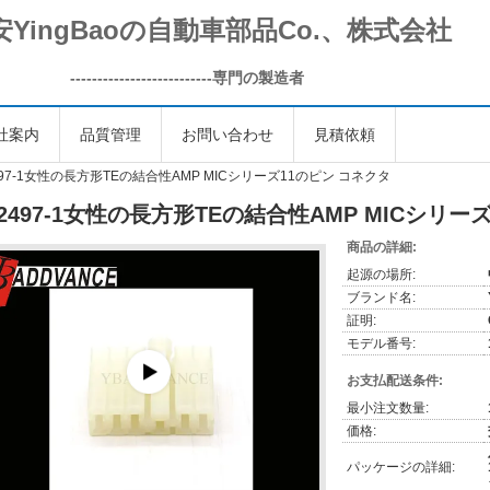
安YingBaoの自動車部品Co.、株式会社
--------------------------
専門の製造者
社案内
品質管理
お問い合わせ
見積依頼
497-1女性の長方形TEの結合性AMP MICシリーズ11のピン コネクタ
72497-1女性の長方形TEの結合性AMP MICシリー
商品の詳細:
起源の場所:
ブランド名:
証明:
モデル番号:
お支払配送条件:
最小注文数量:
価格:
パッケージの詳細: