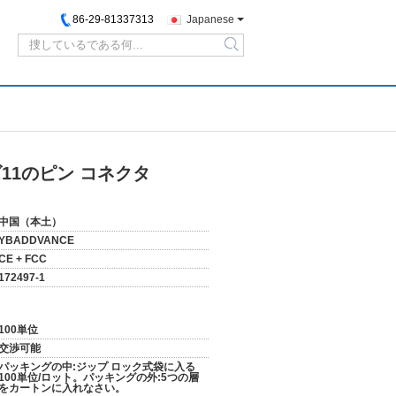
86-29-81337313
Japanese
search
ズ11のピン コネクタ
中国（本土）
YBADDVANCE
CE + FCC
172497-1
100単位
交渉可能
パッキングの中:ジップ ロック式袋に入る
100単位/ロット。パッキングの外:5つの層
をカートンに入れなさい。