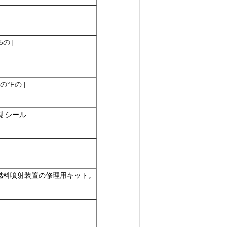
5の ]
 の°Fの ]
 シール
燃料噴射装置の修理用キット。