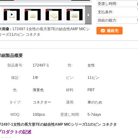
受渡し時間:
支払条件:
供給の能力:
大画像 :
172497-1女性の長方形TEの結合性AMP MICシ
連絡先
リーズ11のピン コネクタ
詳細製品概要
部品番号:
172497-1
性:
女性
保証:
1年
ピン:
11ピン
色:
薄黄色
材料:
PBT
タイプ:
コネクター
適用:
車のため
MOQ:
100pcs
受渡し時間:
5-7days
72497-1女性の長方形TEの結合性AMP MICシリーズ11のピン コネクタ
プロダクトの記述