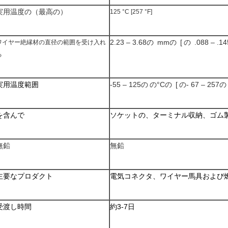
実用温度の（最高の）
125 °C [257 °F]
2.23 – 3.68の mmの [ の .088 – .14
ワイヤー絶縁材の直径の範囲を受け入れ
る
実用温度範囲
-55 – 125の の°Cの [ の- 67 – 257の
を含んで
ソケットの、ターミナル収納、ゴム製
無鉛
無鉛
主要なプロダクト
電気コネクタ、ワイヤー馬具および
受渡し時間
約3-7日