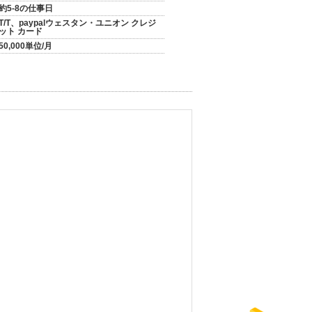
約5-8の仕事日
T/T、paypalウェスタン・ユニオン クレジ
ット カード
50,000単位/月