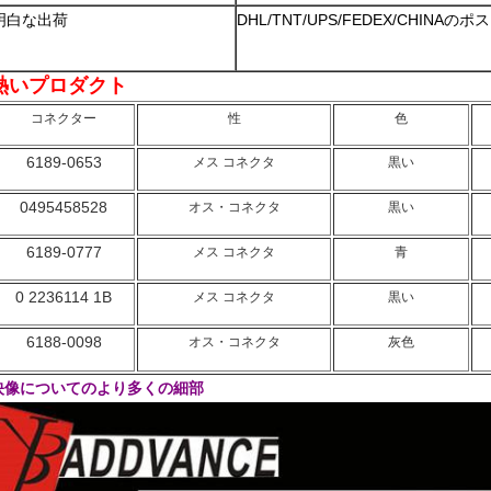
明白な出荷
DHL/TNT/UPS/FEDEX/CHINA
熱いプロダクト
コネクター
性
色
6189-0653
メス コネクタ
黒い
0495458528
オス・コネクタ
黒い
6189-0777
メス コネクタ
青
0 2236114 1B
メス コネクタ
黒い
6188-0098
オス・コネクタ
灰色
映像についてのより多くの細部