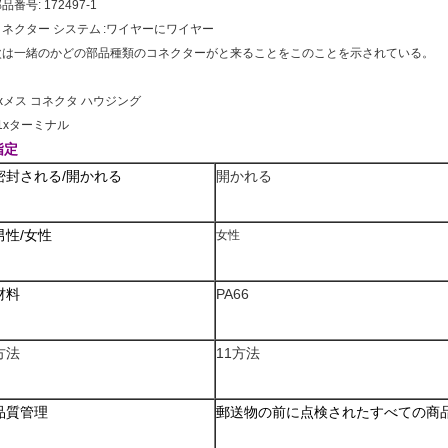
部品番号:
172497-1
コネクター システム :ワイヤーにワイヤー
次は一緒のかどの部品種類のコネクターがと来ることをこのことを示されている。
1xメス コネクタ ハウジング
1xターミナル
指定
密封される/開かれる
開かれる
男性/女性
女性
材料
PA66
方法
11方法
品質管理
郵送物の前に点検されたすべての商品